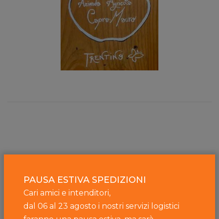
PAUSA ESTIVA SPEDIZIONI
Cari amici e intenditori,
dal 06 al 23 agosto i nostri servizi logistici