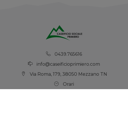
0439.765616
info@caseificioprimiero.com
Via Roma, 179, 38050 Mezzano TN
Orari
Servizio clienti