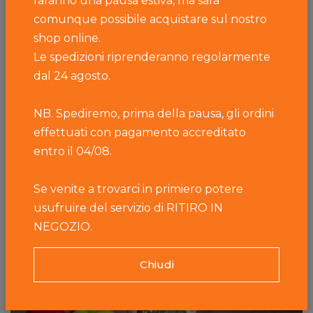
faranno una pausa estiva, ma sarà
Filtra
comunque possibile acquistare sul nostro
shop online.
Mostrando 1–1 di 1 risultati
Ordina per
Le spedizioni riprenderanno regolarmente
dal 24 agosto.
NB. Spediremo, prima della pausa, gli ordini
effettuati con pagamento accreditato
entro il 04/08.
Se venite a trovarci in primiero potere
usufruire del servizio di RITIRO IN
NEGOZIO.
Chiudi