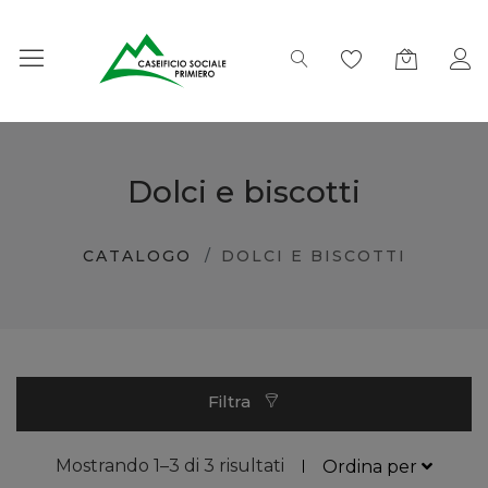
Dolci e biscotti
CATALOGO
DOLCI E BISCOTTI
Filtra
Mostrando 1–3 di 3 risultati
Ordina per