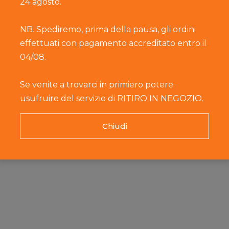
24 agosto.
NB. Spediremo, prima della pausa, gli ordini
effettuati con pagamento accreditato entro il
04/08.
eificio Primiero
Caseificio Primiero
Case
maggio Fior di
Formaggio L'Arin il
Forma
Se venite a trovarci in primiero potere
Primiero
Fumè di Primiero
A par
usufruire del servizio di RITIRO IN NEGOZIO.
rtire da
11,95 €
A partire da
8,95 €
1
Chiudi
Servizio
Link