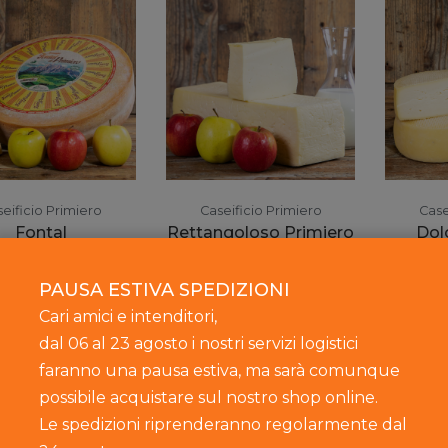
eificio Primiero
Caseificio Primiero
Case
Fontal
Rettangoloso Primiero
Dol
rtire da
8,35 €
A partire da
7,60 €
A par
PAUSA ESTIVA SPEDIZIONI
Cari amici e intenditori,
dal 06 al 23 agosto i nostri servizi logistici
faranno una pausa estiva, ma sarà comunque
possibile acquistare sul nostro shop online.
Le spedizioni riprenderanno regolarmente dal