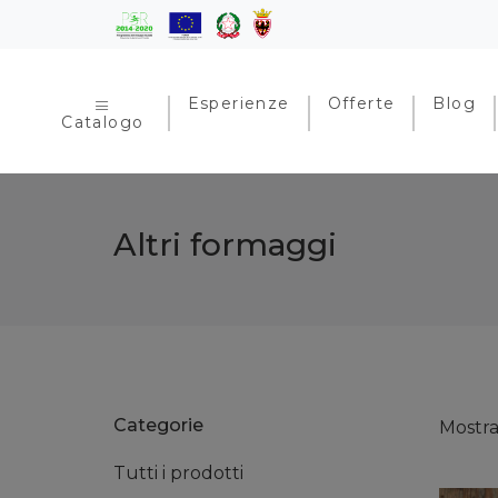
Esperienze
Offerte
Blog
Catalogo
Altri formaggi
Categorie
Mostran
Tutti i prodotti