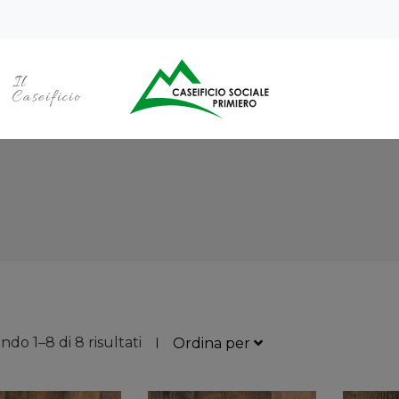
Il
Caseificio
do 1–8 di 8 risultati
Ordina per