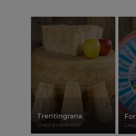
Trentingrana
For
Unico e inimitabile
L'esp