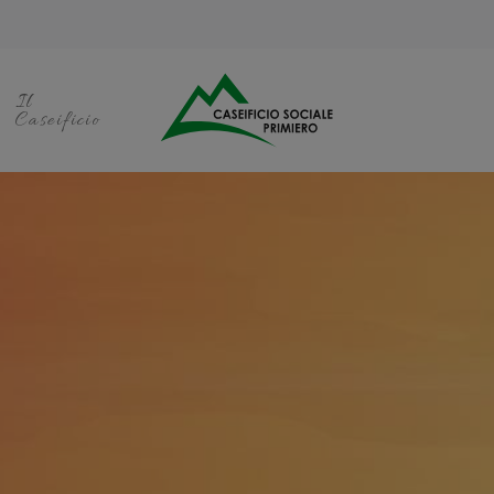
Il
Caseificio
miero — Vendita