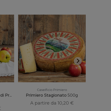
Caseificio Primiero
P
i Pr...
Primiero Stagionato
500g
Tortelli 
A partire da
10,20 €
€
A p