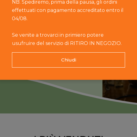
NB. Spediremo, prima della pausa, gli ordini
io e sale, ma che contengono tutte
effettuati con pagamento accreditato entro il
della nostra valle e delle nostre
04/08.
i soci allevatori è ottenuto da
 o da foraggi di provenienza
Se venite a trovarci in primiero potere
ioni di mangimi OGM FREE.
usufruire del servizio di RITIRO IN NEGOZIO.
Chiudi