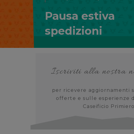
Estate 2026
I nostri EVENTI
Scopri ora
Iscriviti alla nostra 
per ricevere aggiornamenti s
offerte e sulle esperienze
Caseificio Primier