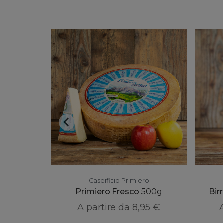
ro
Caseificio Primiero
re 20 mesi
Primiero Fresco
500g
Bir
,20 €
A partire da
8,95 €