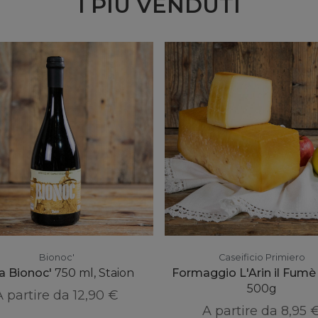
I PIÙ VENDUTI
Bionoc'
Caseificio Primiero
ra Bionoc'
750 ml, Staion
Formaggio L'Arin il Fumè d
500g
A partire da
12,90 €
A partire da
8,95 