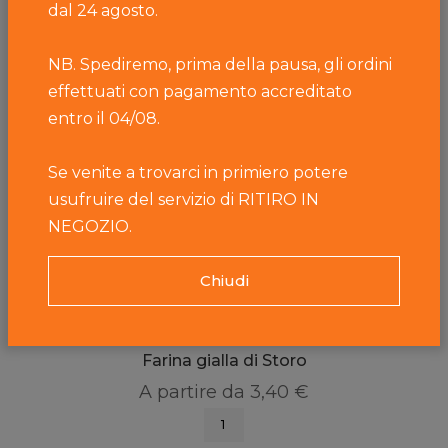
dal 24 agosto.
NB. Spediremo, prima della pausa, gli ordini
effettuati con pagamento accreditato
entro il 04/08.
Se venite a trovarci in primiero potere
usufruire del servizio di RITIRO IN
NEGOZIO.
Chiudi
C.I.O.
Farina gialla di Storo
A partire da
3,40 €
1