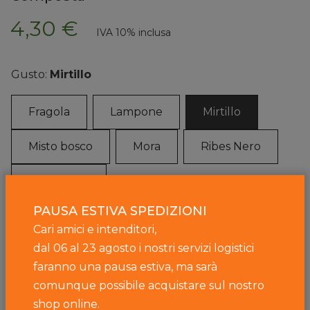
4,30 €
IVA 10% inclusa
Gusto:
Mirtillo
Fragola
Lampone
Mirtillo
Misto bosco
Mora
Ribes Nero
Ribes rosso
PAUSA ESTIVA SPEDIZIONI
Cari amici e intenditori,
Peso:
220g
dal 06 al 23 agosto i nostri servizi logistici
faranno una pausa estiva, ma sarà
220g
comunque possibile acquistare sul nostro
shop online.