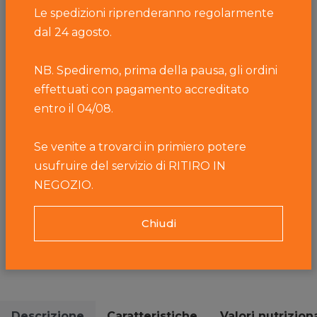
Le spedizioni riprenderanno regolarmente
dal 24 agosto.
-
+
NB. Spediremo, prima della pausa, gli ordini
Aggiungi
effettuati con pagamento accreditato
entro il 04/08.
Sant'Orsola è una Organizzazione di Produttori Agricoli
Se venite a trovarci in primiero potere
specializzata nella produzione e commercializzazione di
fragole, ciliegie tardive e piccoli frutti: lamponi, more, mirtilli,
usufruire del servizio di RITIRO IN
ribes rossi e bianchi, fragoline, uva spina, baby kiwi.
NEGOZIO.
Ha sede a Pergine Valsugana, pochi km a est di Trento, alla
porte della splendida Valle dei Mòcheni ed è oggi la
Chiudi
principale realtà italiana del settore nonché punto di
riferimento per questo tipo di coltivazioni.
Descrizione
Caratteristiche
Valori nutriziona