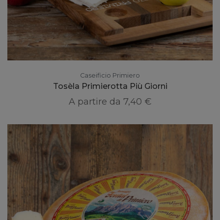
Caseificio Primiero
Tosèla Primierotta Più Giorni
A partire da
7,40 €