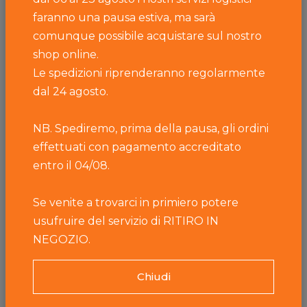
faranno una pausa estiva, ma sarà
Peso:
340g
comunque possibile acquistare sul nostro
shop online.
340g
Le spedizioni riprenderanno regolarmente
dal 24 agosto.
-
+
NB. Spediremo, prima della pausa, gli ordini
effettuati con pagamento accreditato
entro il 04/08.
Aggiungi
Se venite a trovarci in primiero potere
Sant'Orsola è una Organizzazione di Produttori Agricoli
usufruire del servizio di RITIRO IN
specializzata nella produzione e commercializzazione di
NEGOZIO.
fragole, ciliegie tardive e piccoli frutti: lamponi, more, mirtilli,
ribes rossi e bianchi, fragoline, uva spina, baby kiwi. Ha sede
Chiudi
a Pergine Valsugana, pochi km a est di Trento, alla porte
della splendida Valle dei Mòcheni ed è oggi la principale