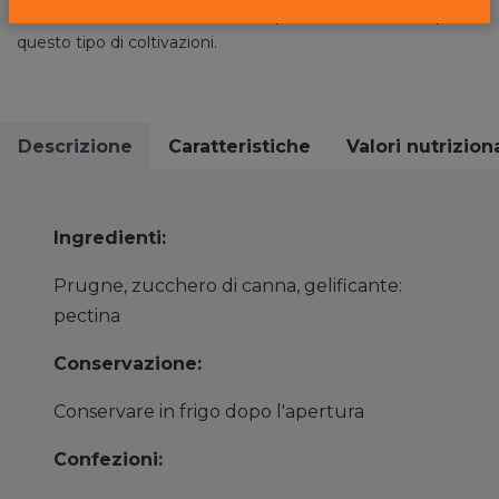
realtà italiana del settore nonché punto di riferimento per
questo tipo di coltivazioni.
Descrizione
Caratteristiche
Valori nutriziona
Ingredienti:
Prugne, zucchero di canna, gelificante:
pectina
Conservazione:
Conservare in frigo dopo l'apertura
Confezioni: