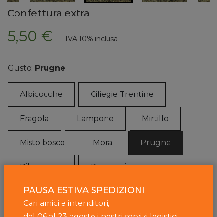
Confettura extra
5,50 €
IVA 10% inclusa
Gusto:
Prugne
Albicocche
Ciliegie Trentine
Fragola
Lampone
Mirtillo
Misto bosco
Mora
Prugne
Ribes rosso
Rosa canina
PAUSA ESTIVA SPEDIZIONI
Sambuco
Cari amici e intenditori,
dal 06 al 23 agosto i nostri servizi logistici