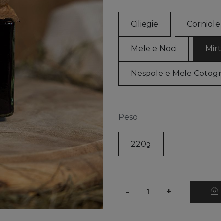
Ciliegie
Corniole
Mele e Noci
Mirti
Nespole e Mele Cotog
Peso
220g
-
+