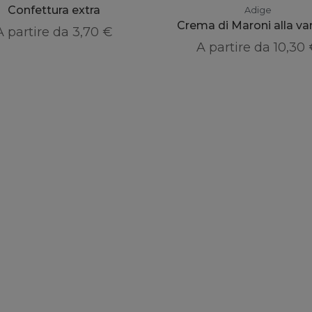
Confettura extra
Adige
Crema di Maroni alla van
A partire da
3,70 €
A partire da
10,30
Servizio
Link
clienti
Veloci
Guida all'acquisto
Il caseificio
Condizioni di vendita
Contattaci
Pagamenti
Accessibilità