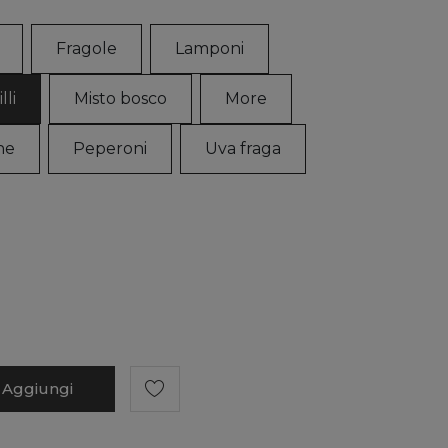
Fragole
Lamponi
lli
Misto bosco
More
ne
Peperoni
Uva fraga
Aggiungi