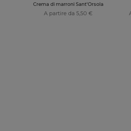
Crema di marroni Sant'Orsola
A partire da
5,50 €
0439.765616
info@caseificioprimiero.com
Via Roma, 179, 38050 Mezzano TN
Orari