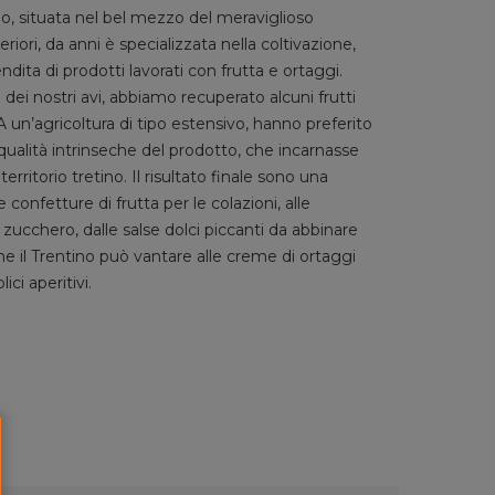
o, situata nel bel mezzo del meraviglioso
riori, da anni è specializzata nella coltivazione,
ndita di prodotti lavorati con frutta e ortaggi.
dei nostri avi, abbiamo recuperato alcuni frutti
 A un’agricoltura di tipo estensivo, hanno preferito
 qualità intrinseche del prodotto, che incarnasse
rritorio tretino. Il risultato finale sono una
e confetture di frutta per le colazioni, alle
cchero, dalle salse dolci piccanti da abbinare
he il Trentino può vantare alle creme di ortaggi
ici aperitivi.