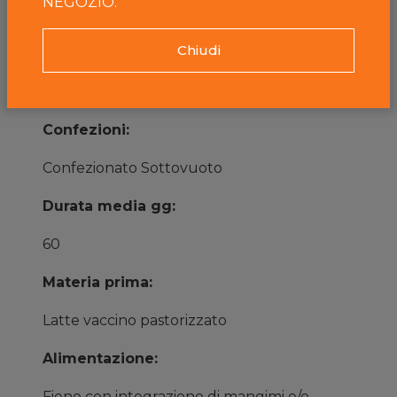
NEGOZIO.
sale, senza conservanti e additivi
Chiudi
Conservazione:
Conservare a temperatura da 0/+4°C
Confezioni:
Confezionato Sottovuoto
Durata media gg:
60
Materia prima:
Latte vaccino pastorizzato
Alimentazione:
Fieno con integrazione di mangimi e/o