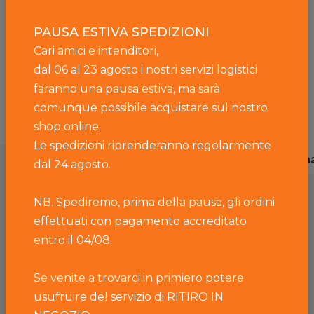
Saprà conquistarvi con il suo sapore dolce e delicato, ideale
servito al taglio, che per la sua delicatezza è apprezzato
PAUSA ESTIVA SPEDIZIONI
anche dai bambini.
Cari amici e intenditori,
Dalla forma cilindrica con crosta sottile ed elastica, di colore
dal 06 al 23 agosto i nostri servizi logistici
giallo ocra. La pasta risulta morbida ed elastica, di colore
faranno una pausa estiva, ma sarà
bianco-giallo chiaro, con occhiatura sparsa e irregolare.
comunque possibile acquistare sul nostro
shop online.
Le spedizioni riprenderanno regolarmente
Descrizione
Caratteristiche
Valori nutriziona
dal 24 agosto.
NB. Spediremo, prima della pausa, gli ordini
Stagionatura:
effettuati con pagamento accreditato
entro il 04/08.
Maggiore di 30 giorni
Ingredienti:
Se venite a trovarci in primiero potere
usufruire del servizio di RITIRO IN
LATTE pastorizzato intero, caglio di vitello,