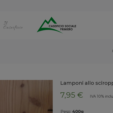
Il
Caseificio
Lamponi allo scirop
7,95 €
IVA 10% incl
Peso:
400g