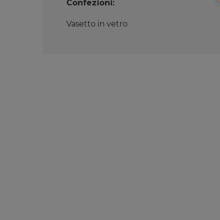
Confezioni:
Vasetto in vetro
0439.765616
info@caseificioprimiero.com
Via Roma, 179, 38050 Mezzano TN
Orari