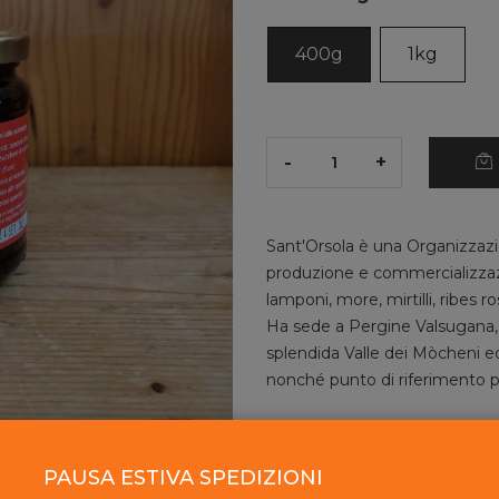
400g
1kg
-
+
Sant'Orsola è una Organizzazio
produzione e commercializzazion
lamponi, more, mirtilli, ribes ro
Ha sede a Pergine Valsugana, p
splendida Valle dei Mòcheni ed 
nonché punto di riferimento pe
PAUSA ESTIVA SPEDIZIONI