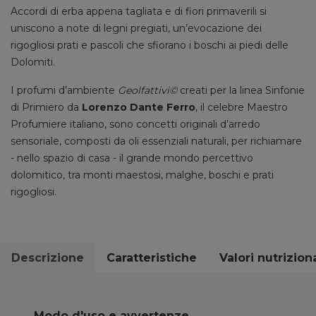
Accordi di erba appena tagliata e di fiori primaverili si
uniscono a note di legni pregiati, un’evocazione dei
rigogliosi prati e pascoli che sfiorano i boschi ai piedi delle
Dolomiti.
I profumi d’ambiente
Geolfattivi©
creati per la linea Sinfonie
di Primiero da
Lorenzo Dante Ferro
, il celebre Maestro
Profumiere italiano, sono concetti originali d’arredo
sensoriale, composti da oli essenziali naturali, per richiamare
- nello spazio di casa - il grande mondo percettivo
dolomitico, tra monti maestosi, malghe, boschi e prati
rigogliosi.
Descrizione
Caratteristiche
Valori nutriziona
Modo d'uso e avvertenze