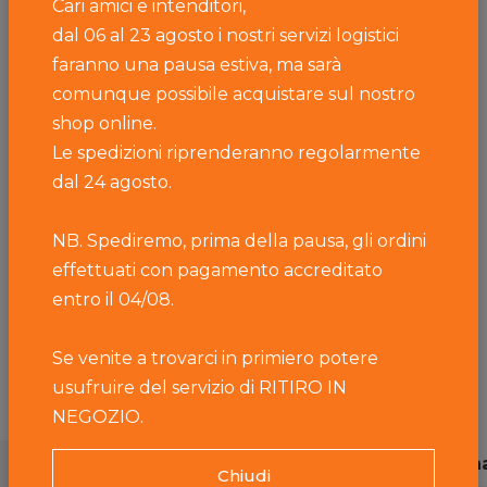
Cari amici e intenditori,
Aggiungi
dal 06 al 23 agosto i nostri servizi logistici
faranno una pausa estiva, ma sarà
Ragù di capriolo- barattolo da 240 gr
comunque possibile acquistare sul nostro
shop online.
Prodotto dalla Macelleria Famiglia Bonelli con solo
Le spedizioni riprenderanno regolarmente
selvaggina trentina certificata, è ottimo con pappardelle o
dal 24 agosto.
spaghetti.
La Famiglia Bonelli crede che, sia necessario puntare sulla
NB. Spediremo, prima della pausa, gli ordini
creatività e sul far incontrare antiche ricette e proposte
effettuati con pagamento accreditato
innovative.
Tra i principali obiettivi dell'azienda ci sono la
entro il 04/08.
valorizzazione dei prodotti locali e la collaborazione con altri
produttori della nostra Valle per fare rete e sostenersi
Se venite a trovarci in primiero potere
reciprocamente verso una produzione a Km 0.
usufruire del servizio di RITIRO IN
NEGOZIO.
Descrizione
Caratteristiche
Valori nutriziona
Chiudi