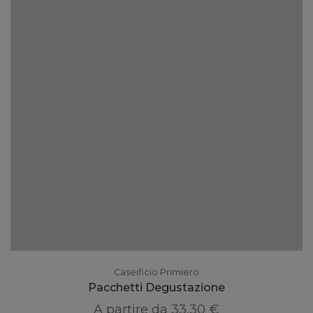
Caseificio Primiero
Pacchetti Degustazione
A partire da
33,30 €