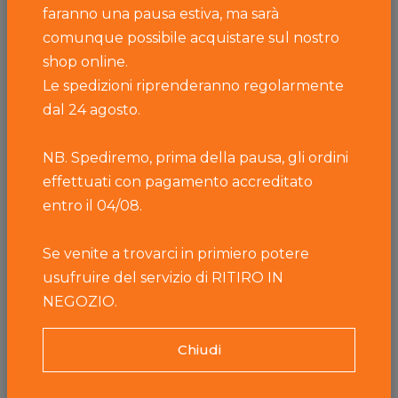
faranno una pausa estiva, ma sarà
comunque possibile acquistare sul nostro
shop online.
Le spedizioni riprenderanno regolarmente
dal 24 agosto.
NB. Spediremo, prima della pausa, gli ordini
Caseificio Primiero
effettuati con pagamento accreditato
Confezione Regalo
entro il 04/08.
A partire da
18,10 €
Se venite a trovarci in primiero potere
usufruire del servizio di RITIRO IN
NEGOZIO.
Chiudi