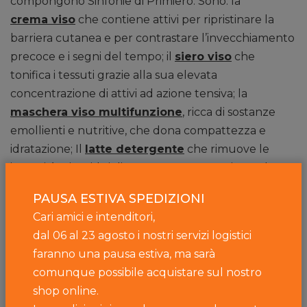
compongono Sinfonie di Primiero. Sono: la
crema viso
che contiene attivi per ripristinare la
barriera cutanea e per contrastare l’invecchiamento
precoce e i segni del tempo; il
siero viso
che
tonifica i tessuti grazie alla sua elevata
concentrazione di attivi ad azione tensiva; la
maschera viso multifunzione
, ricca di sostanze
emollienti e nutritive, che dona compattezza e
idratazione; Il
latte detergente
che rimuove le
impurità e i residui di trucco e smog, restituendo
luminosità.
PAUSA ESTIVA SPEDIZIONI
Cari amici e intenditori,
dal 06 al 23 agosto i nostri servizi logistici
Sinfonie per le mani, per il corpo e
faranno una pausa estiva, ma sarà
per il dopobarba
comunque possibile acquistare sul nostro
shop online.
Ci sono poi: la
crema mani
, eccellente per tutti i tipi