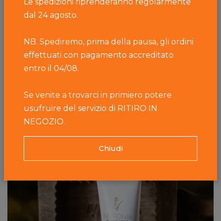
Le spedizioni riprenderanno regolarmente
di pelle, che garantisce un’efficace azione idratante;
dal 24 agosto.
la
crema corpo
che rende la pelle tonica e
compatta grazie alla combinazione della forza
NB. Spediremo, prima della pausa, gli ordini
emolliente del Botìro, agli ingredienti idratanti e al
effettuati con pagamento accreditato
complesso di estratti di fiori; il
siero dopobarba
che
entro il 04/08.
idrata e favorisce la riparazione dei tessuti, dopo la
rasatura.
Se venite a trovarci in primiero potere
usufruire del servizio di RITIRO IN
NEGOZIO.
Chiudi