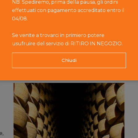
Nel II secolo a.C. Marco Terenzio
NB. Spediremo, prima della pausa, gli ordini
Varrone illustra i principali tipi di formaggi
effettuati con pagamento accreditato entro il
consumati e, nel
De rustica,
documenta
04/08.
come il gusto dell’epoca fosse rivolto ai
formaggi ottenuti con il caglio di lepre o
Se venite a trovarci in primiero potere
capretto, anziché di agnello. Arrivarono a
usufruire del servizio di RITIRO IN NEGOZIO.
re, per accelerare la stagionatura dei formaggi, li
ressatura).
Chiudi
e,