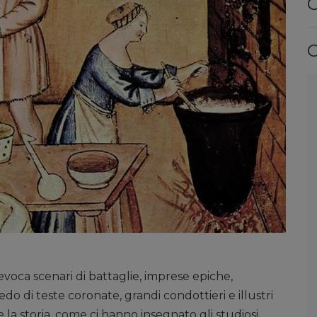
C
C
evoca scenari di battaglie, imprese epiche,
do di teste coronate, grandi condottieri e illustri
e la storia, come ci hanno insegnato gli studiosi