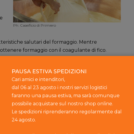
ze
Ph: Caseificio di Primiero
atteristiche salutari del formaggio. Mentre
 ottenere formaggio con il coagulante di fico.
PAUSA ESTIVA SPEDIZIONI
Il formaggio all’epoca
Cari amici e intenditori,
dal 06 al 23 agosto i nostri servizi logistici
di Roma
faranno una pausa estiva, ma sarà comunque
Anche i Romani erano produttori e
possibile acquistare sul nostro shop online.
consumatori di formaggio. Oltre al latte
Le spedizioni riprenderanno regolarmente dal
ovino, cominciarono ad adoperare anche
24 agosto.
quello di vacca e appresero come stagionarli.