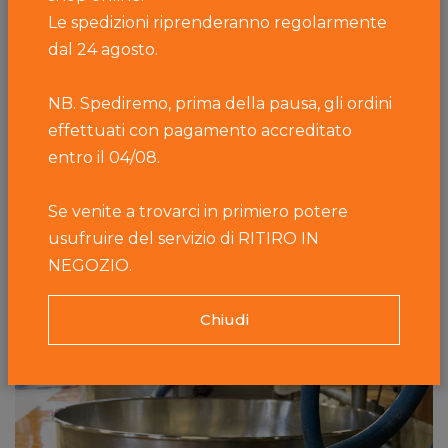
a soddisfare più del 50% del fabbisogno
Le spedizioni riprenderanno regolarmente
dell’organismo
, costituendo un elemento
dal 24 agosto.
fondamentale nella prevenzione dell’osteoporosi. E
se il latte fa bene, il latte prodotto da vacche di
NB. Spediremo, prima della pausa, gli ordini
alpeggio è ancora meglio, perché contiene un
effettuati con pagamento accreditato
numero più elevato di specie batteriche
entro il 04/08.
probiotiche, utili a
mantenere in salute l’intestino e a
stimolare il sistema immunitario
.
Se venite a trovarci in primiero potere
usufruire del servizio di RITIRO IN
NEGOZIO.
Chiudi