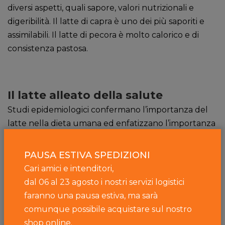
diversi aspetti, quali sapore, valori nutrizionali e
digeribilità. Il latte di capra è uno dei più saporiti e
assimilabili. Il latte di pecora è molto calorico e di
consistenza pastosa.
Il latte alleato della salute
Studi epidemiologici confermano l’importanza del
latte nella dieta umana ed enfatizzano l’importanza
del suo consumo per la prevenzione di numerose
patologie. Grazie infatti alla forte presenza di
PAUSA ESTIVA SPEDIZIONI
vitamine, proteine nobili e altre sostanze, il latte è
Cari amici e intenditori,
un alimento che porta grandi benefici al nostro
dal 06 al 23 agosto i nostri servizi logistici
organismo, sia nei bambini che negli adulti.
Il calcio
faranno una pausa estiva, ma sarà
in particolare viene assorbito molto più
comunque possibile acquistare sul nostro
facilmente
rispetto a quello di altri alimenti e
riesce
shop online.