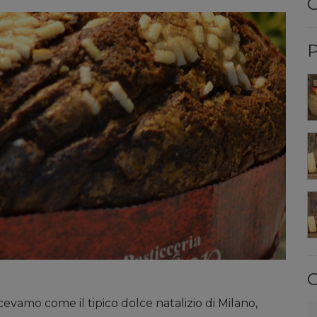
C
P
C
cevamo come il tipico dolce natalizio di Milano,