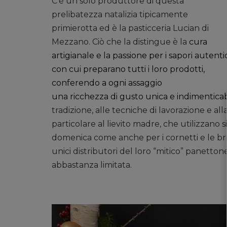
C’è un solo produttore di questa
prelibatezza natalizia tipicamente
primierotta ed è la pasticceria Lucian di
Mezzano. Ciò che la distingue è la
cura
artigianale e la passione per i sapori autentic
con cui preparano tutti i loro prodotti,
conferendo a ogni assaggio
una ricchezza di gusto unica e indimenticab
tradizione, alle tecniche di lavorazione e a
particolare al lievito madre, che utilizzano si
domenica come anche per i cornetti e le brioch
unici distributori del loro “mitico” panetton
abbastanza limitata.