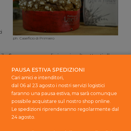
i
ph: Caseificio di Primiero
ile. Sono
un gruppo di giovani molto attenti alla
lla selezione delle materie prime. Dedicano una cura
PAUSA ESTIVA SPEDIZIONI
a per il
panettone che per
il pane speciale della
Cari amici e intenditori,
e di tutti i giorni. Noi del Caseificio siamo gli
dal 06 al 23 agosto i nostri servizi logistici
e, del quale ovviamente esiste una disponibilità
faranno una pausa estiva, ma sarà comunque
possibile acquistare sul nostro shop online.
Le spedizioni riprenderanno regolarmente dal
24 agosto.
Ingredienti di qualità e