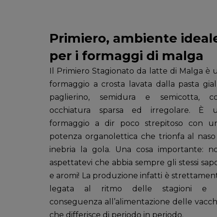
Primiero, ambiente ideal
per i formaggi di malga
Il Primiero Stagionato da latte di Malga è 
formaggio a crosta lavata dalla pasta gial
paglierino, semidura e semicotta, c
occhiatura sparsa ed irregolare. È 
formaggio a dir poco strepitoso con u
potenza organolettica che trionfa al naso
inebria la gola. Una cosa importante: n
aspettatevi che abbia sempre gli stessi sapo
e aromi! La produzione infatti è strettamen
legata al ritmo delle stagioni e 
conseguenza all’alimentazione delle vacch
che differisce di periodo in periodo.