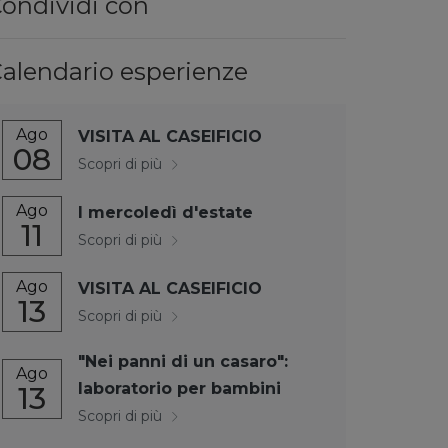
ondividi con
alendario esperienze
Ago
VISITA AL CASEIFICIO
08
Scopri di più
Ago
I mercoledì d'estate
11
Scopri di più
Ago
VISITA AL CASEIFICIO
13
Scopri di più
"Nei panni di un casaro":
Ago
laboratorio per bambini
13
Scopri di più