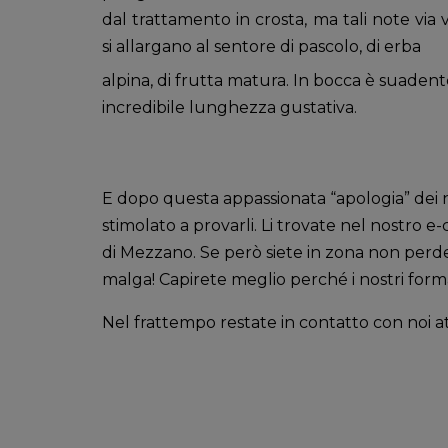
dal trattamento in crosta, ma tali note via v
si allargano al sentore di pascolo, di erba
alpina, di frutta matura. In bocca è suadente
incredibile lunghezza gustativa.
E dopo questa appassionata “apologia” dei n
stimolato a provarli. Li trovate nel nostro
di Mezzano. Se però siete in zona non perdete
malga! Capirete meglio perché i nostri for
Nel frattempo restate in contatto con noi a