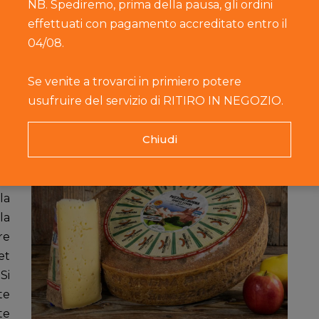
NB. Spediremo, prima della pausa, gli ordini
modificati geneticamente.
Dopo 9 mesi, se
effettuati con pagamento accreditato entro il
non ha difetti, il formaggio può essere
04/08.
commercializzato.
Se venite a trovarci in primiero potere
usufruire del servizio di RITIRO IN NEGOZIO.
Chiudi
na
 e
la
la
re
et
Si
te
te