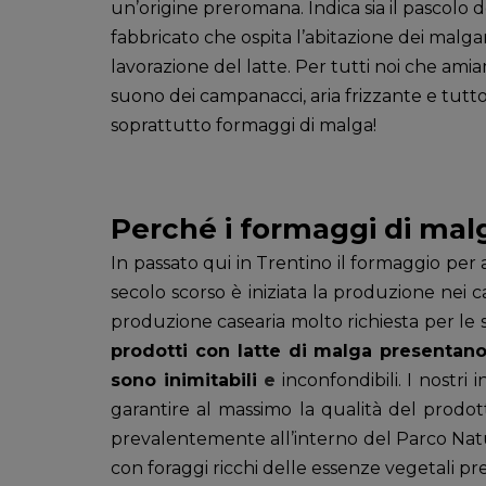
un’origine preromana. Indica sia il pascolo do
fabbricato che ospita l’abitazione dei malgari,
lavorazione del latte. Per tutti noi che amia
suono dei campanacci, aria frizzante e tutto
soprattutto formaggi di malga!
Perché i formaggi di mal
In passato qui in Trentino il formaggio per 
secolo scorso è iniziata la produzione nei ca
produzione casearia molto richiesta per le s
prodotti con latte di malga presentan
sono inimitabili
e
inconfondibili. I nostri 
garantire al massimo la qualità del prodot
prevalentemente all’interno del Parco Nat
con foraggi ricchi delle essenze vegetali preg