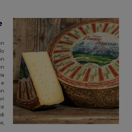
e
un
lo
on
un
na
 e
on
ri
te
di
e,