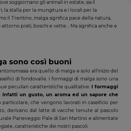
ve soggiornano gli animali in estate, sia il
 la stalla per la mungitura e i locali per la
mo il Trentino, malga significa pace della natura,
 attorno prati, boschi e vette… Ma significa anche e
ga sono così buoni
antonomasia era quello di malga e solo all'inizio del
seifici di fondovalle.
I formaggi di malga sono
una
ue peculiari caratteristiche qualitative.
I formaggi
o infatti un gusto, un aroma ed un sapore che
in particolare, che vengono lavorati in caseificio per
to, derivano dal latte di vacche tenute al pascolo
urale Paneveggio Pale di San Martino e alimentate
iate, caratteristiche dei nostri pascoli.