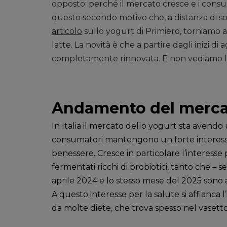
opposto: perché il mercato cresce e i cons
questo secondo motivo che, a distanza di sol
articolo
sullo yogurt di Primiero, torniamo a
latte. La novità è che a partire dagli inizi 
completamente rinnovata. E non vediamo l’
Andamento del mercato
In Italia il mercato dello yogurt sta avendo 
consumatori mantengono un forte interesse 
benessere. Cresce in particolare l’interesse p
fermentati ricchi di probiotici, tanto che – s
aprile 2024 e lo stesso mese del 2025 sono a
A questo interesse per la salute si affianca
da molte diete, che trova spesso nel vasetto