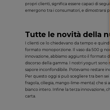
propri clienti, significa essere capaci di s
emergono tra i consumatori, e dimostrarsi pr
Tutte le novità della 
I clienti ce lo chiedevano da tempo e quindi
formato monoporzione. Il vaso da 500 g non
innovazione, abbiamo aggiunto il formato da 
discorso della gamma. I nostri yogurt sono m
sapore inconfondibile. Potevamo restare indi
Per questo oggi si può scegliere tra ben sei 
fragola, ciliegia, mango-lime-menta) che si
bianco intero. Infine la terza innovazione, ch
carta.