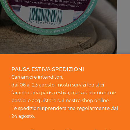
PAUSA ESTIVA SPEDIZIONI
Cari amici e intenditori,
dal 06 al 23 agosto i nostri servizi logistici
zione
faranno una pausa estiva, ma sarà comunque
possibile acquistare sul nostro shop online.
dosso… Lo yogurt, la cui “scoperta” ad opera dei
Le spedizioni riprenderanno regolarmente dal
irca 8000 anni fa, è oggi un segmento che non
24 agosto.
uno dei più vitali dell’intero comparto lattiero-
ato sulla qualità e sulla piena soddisfazione dei