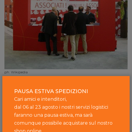
ph: Wikipedia
I principali progetti
PAUSA ESTIVA SPEDIZIONI
Strettamente collegato al tema della biodiversità è
Cari amici e intenditori,
il progetto più importante portato avanti da Slow
dal 06 al 23 agosto i nostri servizi logistici
Food. Si chiama Terra Madre ed è la naturale
faranno una pausa estiva, ma sarà
evoluzione dei progetti in difesa della biodiversità
comunque possibile acquistare sul nostro
come l'
Arca del Gusto
, che censisce i prodotti
shop online.